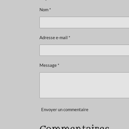
u
a
Nom *
t
i
o
Adresse e-mail *
n
:
3
é
Message *
t
o
i
l
e
Envoyer un commentaire
s