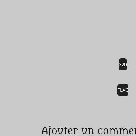
320
FLAC
É
v
a
Ajouter un comme
l