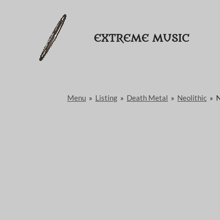
Passer
au
EXTREME MUSIC
contenu
principal
Menu
»
Listing
»
Death Metal
»
Neolithic
»
N